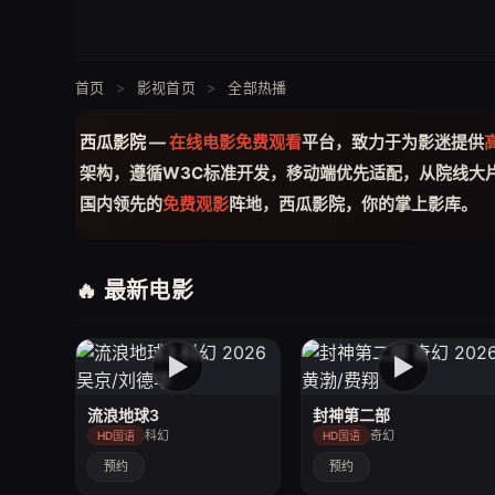
片名
首页
>
影视首页
>
全部热播
类型
年份
主演
西瓜影院
—
在线电影免费观看
平台，致力于为影迷提供
简介内容
架构，遵循W3C标准开发，移动端优先适配，从院线大
国内领先的
免费观影
阵地，西瓜影院，你的掌上影库。
▶ 立即观看
预约
🔥 最新电影
▶
▶
流浪地球3
封神第二部
科幻
奇幻
HD国语
HD国语
预约
预约