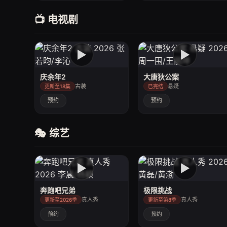
📺 电视剧
▶
▶
庆余年2
大唐狄公案
古装
悬疑
更新至18集
已完结
预约
预约
🎭 综艺
▶
▶
奔跑吧兄弟
极限挑战
真人秀
真人秀
更新至2026季
更新至第8季
预约
预约